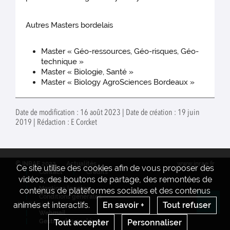
Autres Masters bordelais
Master « Géo-ressources, Géo-risques, Géo-
technique »
Master « Biologie, Santé »
Master « Biology AgroSciences Bordeaux »
Date de modification : 16 août 2023 | Date de création : 19 juin
2019 | Rédaction : E Corcket
© INRAE 2022
Actualités
www.inrae.fr
Ce site utilise des cookies afin de vous proposer des
Contact
Crédits
vidéos, des boutons de partage, des remontées de
ENT Bordeaux
Mentions legales
contenus de plateformes sociales et des contenus
Conditions générales
animés et interactifs.
En savoir +
Tout refuser
d'utilisation
Re
Webmail
Tout accepter
Personnaliser
Gestion des cookies