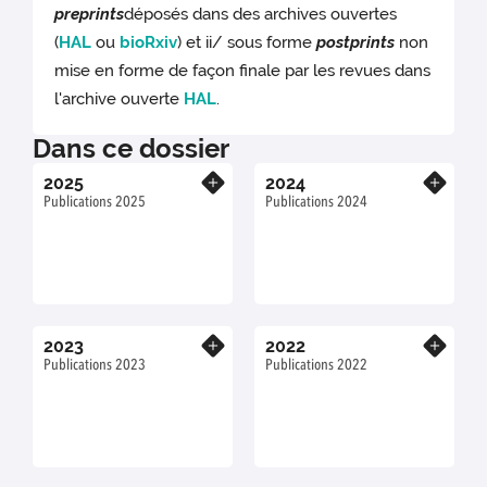
preprints
déposés dans des archives ouvertes
(
HAL
ou
bioRxiv
) et ii/ sous forme
postprints
non
mise en forme de façon finale par les revues dans
l'archive ouverte
HAL
.
Dans ce dossier
2025
2024
En savoir plus
En savoir plus
Publications 2025
Publications 2024
2023
2022
En savoir plus
En savoir plus
Publications 2023
Publications 2022