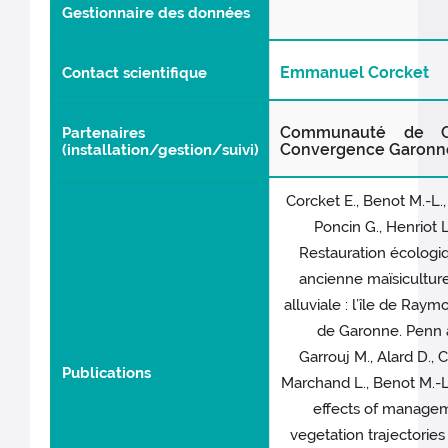
Gestionnaire des données
Emmanuel Corcket
Contact scientifique
Communauté de 
Partenaires
Convergence Garonn
(installation/gestion/suivi)
Corcket E., Benot M.-L., 
Poncin G., Henriot L
Restauration écologi
ancienne maïsicultur
alluviale : l’île de Ray
de Garonne. Penn 
Garrouj M., Alard D., C
Publications
Marchand L., Benot M.-L
effects of manage
vegetation trajectories