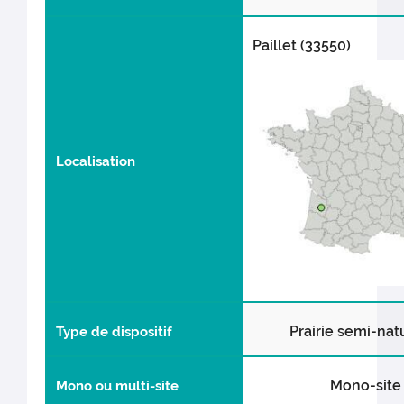
Paillet (33550)
Localisation
Prairie semi-nat
Type de dispositif
Mono-site
Mono ou multi-site