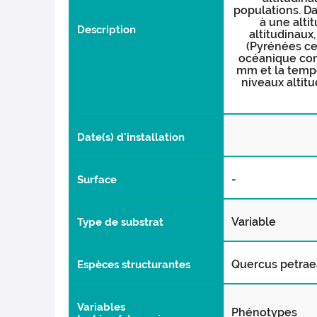
populations. Da
à une alti
Description
altitudinaux
(Pyrénées ce
océanique comp
mm et la tempé
niveaux altit
Date(s) d'installation
-
Surface
Variable
Type de substrat
Quercus petraea
Espèces structurantes
Variables
Phénotypes