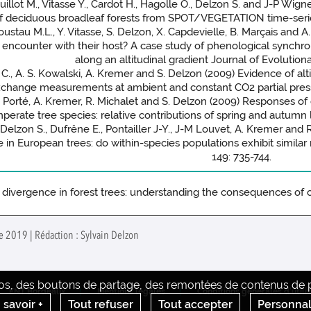
illot M., Vitasse Y., Cardot H., Hagolle O., Delzon S. and J-P Wigne
 deciduous broadleaf forests from SPOT/VEGETATION time-serie
ustau M.L., Y. Vitasse, S. Delzon, X. Capdevielle, B. Marçais and 
 encounter with their host? A case study of phenological synchr
along an altitudinal gradient Journal of Evolutiona
 C., A. S. Kowalski, A. Kremer and S. Delzon (2009) Evidence of alt
change measurements at ambient and constant CO2 partial pressu
A. Porté, A. Kremer, R. Michalet and S. Delzon (2009) Responses o
perate tree species: relative contributions of spring and autumn
, Delzon S., Dufrêne E., Pontailler J-Y., J-M Louvet, A. Kremer and 
 in European trees: do within-species populations exhibit simila
149: 735-744.
 divergence in forest trees: understanding the consequences of
re 2019 | Rédaction : Sylvain Delzon
déos, des boutons de partage, des remontées de contenus de pl
ENT Bordeaux
Mentions legales
Conditions générales d'utili
 savoir +
Tout refuser
Tout accepter
Personnal