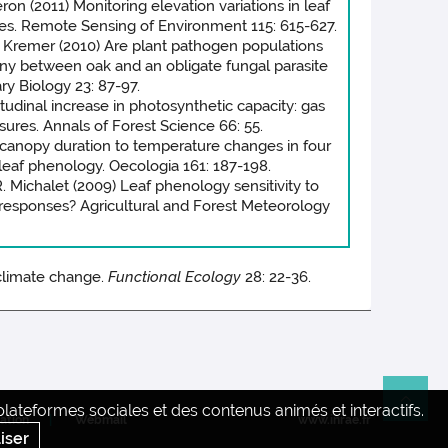
ron (2011) Monitoring elevation variations in leaf
s. Remote Sensing of Environment 115: 615-627.
A. Kremer (2010) Are plant pathogen populations
ony between oak and an obligate fungal parasite
ry Biology 23: 87-97.
itudinal increase in photosynthetic capacity: gas
res. Annals of Forest Science 66: 55.
f canopy duration to temperature changes in four
 leaf phenology. Oecologia 161: 187-198.
R. Michalet (2009) Leaf phenology sensitivity to
r responses? Agricultural and Forest Meteorology
 climate change.
Functional Ecology
28: 22-36.
ateformes sociales et des contenus animés et interactifs.
Re
sation
Webmail
www.inrae.fr
iser