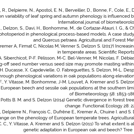
., Delpierre, N., Apostol, E. N., Berveiller, D., Bonne, F., Cole, E.
on variability of leaf spring and autumn phenology is influenced
International journal of biometeorolo
, Delzon, S., Davi, H., Bonhomme, M., de Cortazar-Atauri, I. G., & Chu
 photoperiod in phenological process-based models. A case study
and Quercus petraea. Agricultural and Forest Met
Kremer A, Firmat C, Nicolas M, Venner S, Delzon S. (2017) Increas
in temperate areas. Scientific Reports
A. Siberchicot, P-F. Pélisson, M-C. Bel-Venner, M. Nicolas, F. Débia
ng-off seed number versus seed size may promote masting within p
 H. Ducasse, X. Capdevielle, O. Fabreguettes, S. Delzon, M-L. Des
hrough phenological variations in oak populations along elevatio
., Y. Vitasse, M. Bonhomme, J-M. Louvet, A. Kremer and S. Delzon 
 European beech and sessile oak populations at the southern limit 
of Biometeorology 58: 1853-18
 Potts B. M. and S. Delzon (2014) Genetic divergence in forest t
change. Functional Ecology 28: 2
., Delpierre N., François C., Dufrêne E., Kremer A., Chuine I. and S
ange on the phenology of European temperate trees. Agricultura
 C., Y. Vitasse, A. Kremer and S. Delzon (2011) To what extent is alt
genetic adaptation in European oak and beech? Tree P