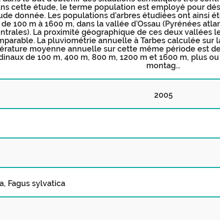
ns cette étude, le terme population est employé pour dési
tude donnée. Les populations d’arbres étudiées ont ainsi é
, de 100 m à 1600 m, dans la vallée d’Ossau (Pyrénées atlan
ntrales). La proximité géographique de ces deux vallées le
arable. La pluviométrie annuelle à Tarbes calculée sur la
rature moyenne annuelle sur cette même période est de 12
udinaux de 100 m, 400 m, 800 m, 1200 m et 1600 m, plus ou
montag...
2005
, Fagus sylvatica