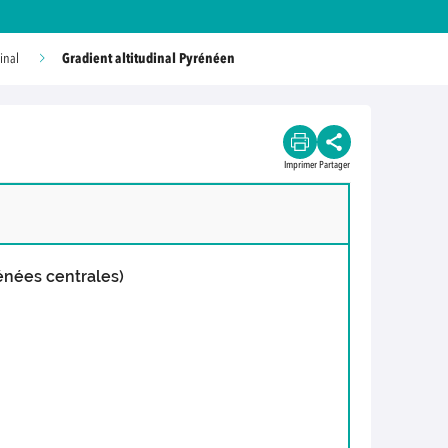
Gradient altitudinal Pyrénéen
inal
Imprimer
Partager
énées centrales)