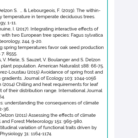
, Delzon S. … & Lebourgeois, F. (2019). The within-
 by temperature in temperate deciduous trees.
gy, 1-11.
ine, I. (2017). Integrating interactive effects of
 with two European tree species: Fagus sylvatica
eorology, 244, 9-20.
ing spring temperatures favor oak seed production
 7: 8555.
s, V. Miele, S. Sauzet, V. Boulanger and S. Delzon
lant population. American Naturalist 188: 66-75.
prez-Loustau (2015) Avoidance of spring frost and
n gradients. Journal of Ecology 103: 1044-1056
(2014) Chilling and heat requirements for leaf
of their distribution range. International Journal
64.
rees: understanding the consequences of climate
2-36.
. Delzon (2011) Assessing the effects of climate
l and Forest Meteorology 151: 969-980.
itudinal variation of functional traits driven by
hysiology 31: 1164-1174.