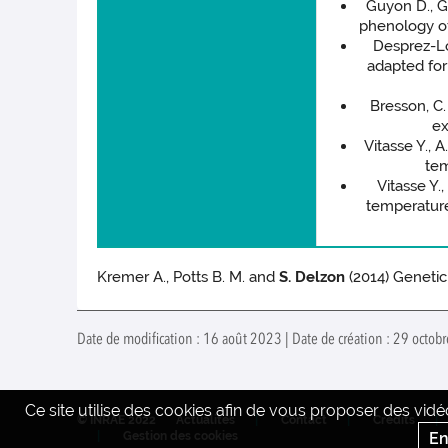
Guyon D., Gu
phenology of
Desprez-Lo
adapted for
Bresson, C.
ex
Vitasse Y., 
tem
Vitasse Y.
temperature
Kremer A., Potts B. M. and
S. Delzon
(2014) Genetic
Date de modification : 16 août 2023 | Date de création : 29 octob
Ce site utilise des cookies afin de vous proposer des vi
© INRAE 2022
Actualités
Contact
Crédits
En
Gestion des cookies