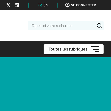
FR
EN
SE CONNECTER
Tapez
ici
votre
recherche
Toutes les rubriques