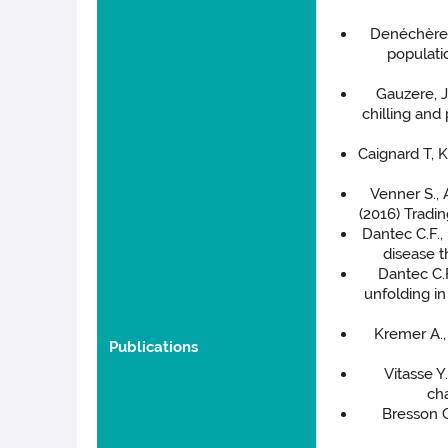
Denéchère, R
populati
Gauzere, J.
chilling and
Caignard T, 
Venner S., 
(2016) Tradi
Dantec C.F.,
disease t
Dantec C.F
unfolding in
Kremer A.,
Publications
Vitasse Y
ch
Bresson C.