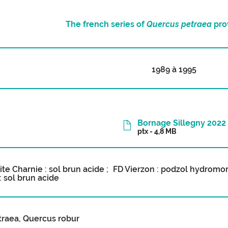
The french series of
Quercus petraea
pro
1989 à 1995
Bornage Sillegny 2022
ptx - 4,8 MB
ite Charnie : sol brun acide ; FD Vierzon : podzol hydromo
: sol brun acide
raea, Quercus robur