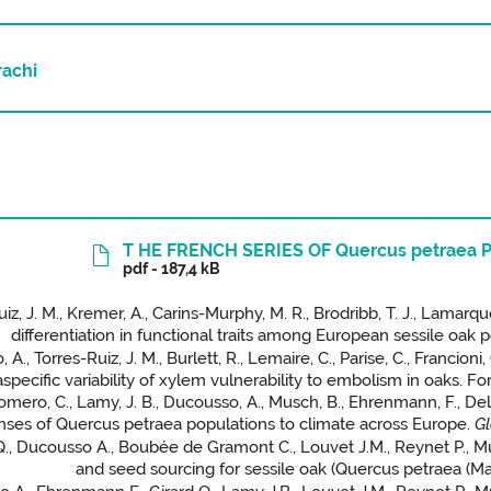
rachi
T HE FRENCH SERIES OF Quercus petrae
pdf - 187,4 kB
iz, J. M., Kremer, A., Carins-Murphy, M. R., Brodribb, T. J., Lamarque,
differentiation in functional traits among European sessile oak 
 A., Torres-Ruiz, J. M., Burlett, R., Lemaire, C., Parise, C., Francioni
raspecific variability of xylem vulnerability to embolism in oaks.
ero, C., Lamy, J. B., Ducousso, A., Musch, B., Ehrenmann, F., Delzo
nses of Quercus petraea populations to climate across Europe.
Gl
Q., Ducousso A., Boubée de Gramont C., Louvet J.M., Reynet P., M
and seed sourcing for sessile oak (Quercus petraea (Mat