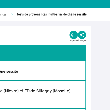
Tests de provenances multi-sites de chêne sessile
ances
Imprimer
Partager
êne sessile
e (Nièvre) et FD de Sillegny (Moselle)