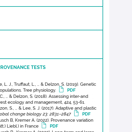
a PROVENANCE TESTS
 L. J., Truffaut, L., … & Delzon, S. (2019). Genetic
populations. Tree physiology.
PDF
, C., … & Delzon, S. (2018). Assessing inter-and
 Forest ecology and management, 424, 53-61.
n, S., … & Lee, S. J. (2017). Adaptive and plastic
obal change biology 23: 2831–2847
PDF
usch B, Kremer A. (2022). Provenance variation
t.) Liebl.) in France
PDF