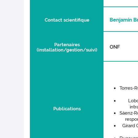
Benjamin B
Contact scientifique
Partenaires
ONF
(installation/gestion/suivi)
Torres-Ru
Lobo,
int
Publications
Sáenz‐Rom
respo
Girard 