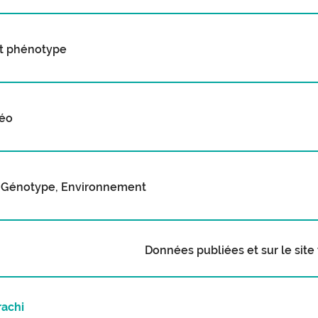
t phénotype
téo
 Génotype, Environnement
Données publiées et sur le sit
rachi