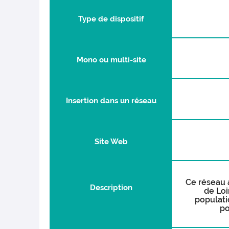
Type de dispositif
Mono ou multi-site
Insertion dans un réseau
Site Web
Ce réseau a
Description
de Loi
populati
po