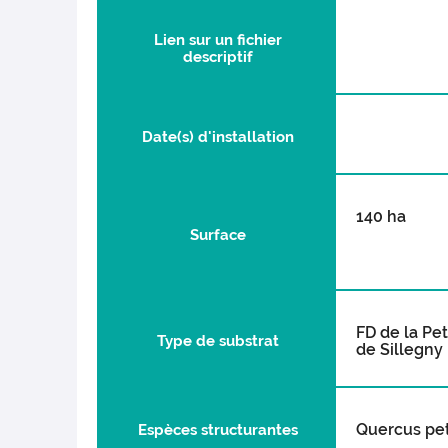
Lien sur un fichier
descriptif
Date(s) d'installation
140 ha
Surface
FD de la Pet
Type de substrat
de Sillegny 
Quercus pet
Espèces structurantes