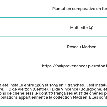
Plantation comparative en fo
Multi-site (4)
Réseau Madsen
https://oakprovenances.pierroton.i
 été installé entre 1989 et 1995 en 4 tranches. Il est instal
re), FD de Vierzon (Centre), FD de Vincence (Bourgogne) et F
ons de chêne sessile dont 70 françaises et 17 de chênes p
pulations appartiennent à la collection Madsen. Elles sont