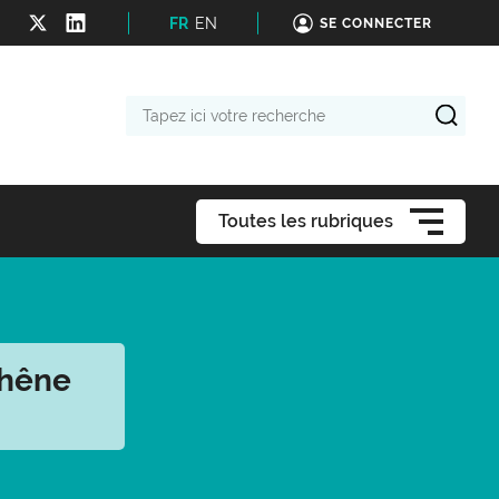
FR
EN
SE CONNECTER
Tapez
ici
votre
recherche
Toutes les rubriques
chêne