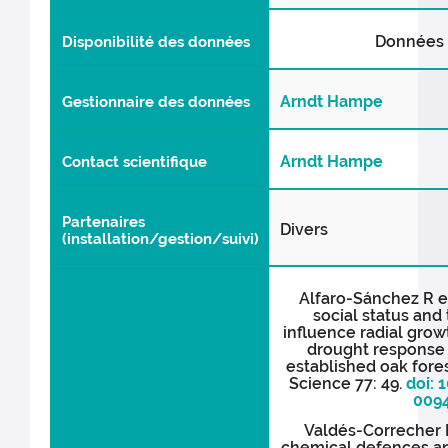
Données 
Disponibilité des données
Arndt Hampe
Gestionnaire des données
Arndt Hampe
Contact scientifique
Partenaires
Divers
(installation/gestion/suivi)
Alfaro-Sánchez R e
social status and
influence radial gro
drought response
established oak fore
Science 77: 49.
doi: 
009
Valdés-Correcher E
chemical defences an