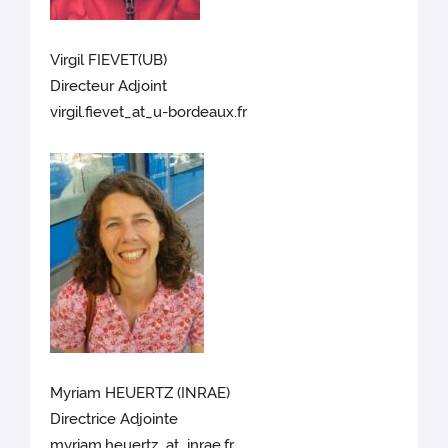
Virgil FIEVET(UB)
Directeur Adjoint
virgil.fievet_at_u-bordeaux.fr
Myriam HEUERTZ (INRAE)
Directrice Adjointe
myriam.heuertz_at_inrae.fr